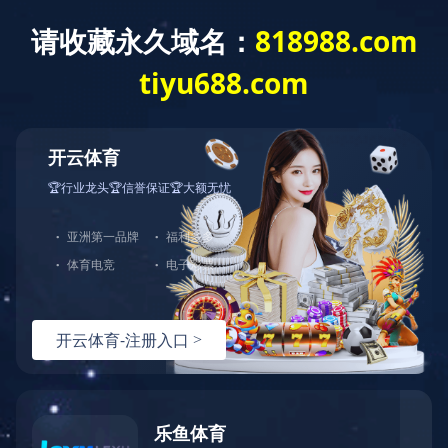
星空在线登录官网
星空在线登录官网-星空（中国）
视觉检测设备
振动盘
电子五金/塑料类精密振动
盘
食品/医药/小商品类振动
盘
振动顶盘展示
振动盘辅助设备展示
涂层举例
非标自动化产品
振动盘展示
振动底座展示
控制器展示
行业用途展示