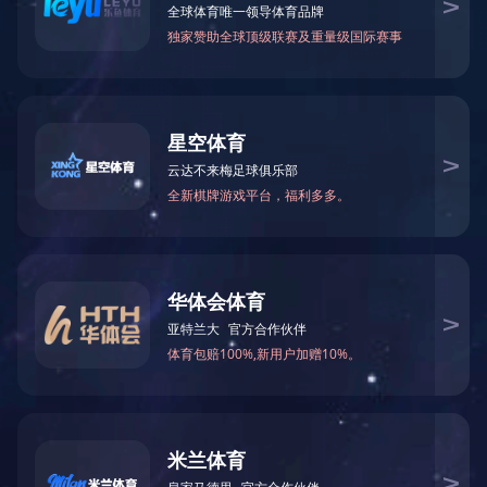
新闻资讯
公司动态
振动盘知识
关于我们
联系我们
产品导航
视觉检测设备
电子五金/塑料类精密振动盘
食品/医药/小商品类振动盘
振动盘辅助设备展示
涂层举例
振动盘展示
振动底座展示
振动盘知识