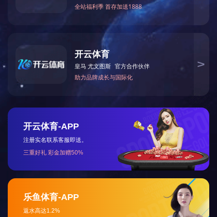
1、确认振动本体位于盘面确实锁固;
2、将控制器按钮调至中间位置或调到数字130~180;
3、将电源打开，查看振动盘输送速度是否达到要求;
4、若没有达到要求，不断开电源，将锁付弹片之固定螺丝松
脱任意一支，查看振动速度变化;
5、若松脱弹片固定螺丝，振动速度变快，则表示弹片太厚，
适度减少弹片数量或弹片厚度后再进行步骤4，再次调试；
6、若松脱弹片固定螺丝，振动速度变慢，则表示弹片太薄，
适度增加弹片数量或厚度后，再进行步骤4，再次调试；
7、若步骤4的调整，振动速度变化不大时，则表示已完成弹片
调整;